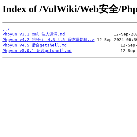
Index of /VulWiki/Web安全/Ph
../
Phpyun v3.1 xml 注入漏洞.md
Phpyun v4.2（部分） 4.3 4.5 系统重装漏..>
Phpyun v4.5 后台getshell.md
Phpyun v5.0.1 后台getshell.md