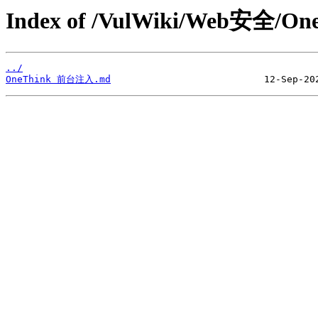
Index of /VulWiki/Web安全/On
../
OneThink 前台注入.md