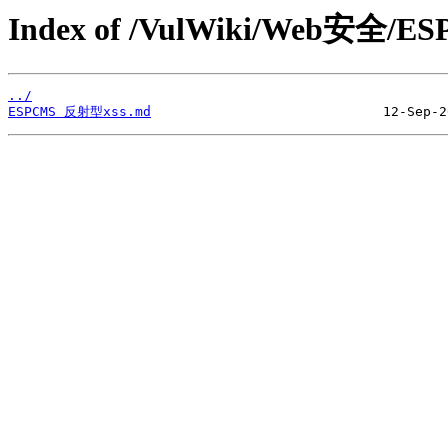
Index of /VulWiki/Web安全/E
../
ESPCMS 反射型xss.md