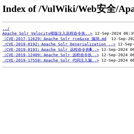
Index of /VulWiki/Web安全/Apac
../
Apache Solr Velocity模版注入远程命令执..>
（CVE-2017-12629）Apache Solr rce&xxe 漏洞.md
（CVE-2019-0192）Apache Solr Deserialization ..>
（CVE-2019-0193）Apache Solr 远程命令执�..>
（CVE-2019-12409）Apache Solr 远程命令执..>
（CVE-2019-17558）Apache Solr 代码注入漏..>